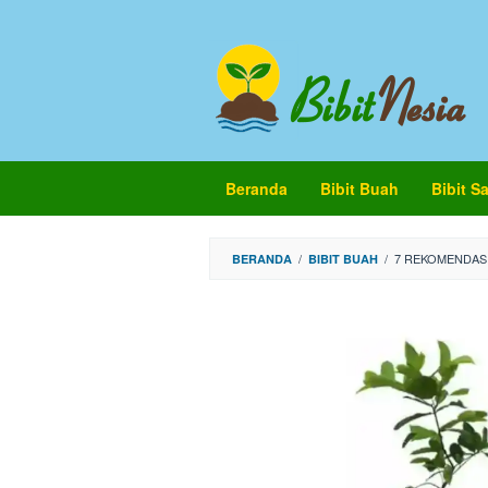
Loncat
ke
konten
Beranda
Bibit Buah
Bibit S
/
/
7 REKOMENDASI
BERANDA
BIBIT BUAH