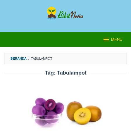
Loncat
ke
konten
MENU
/
TABULAMPOT
BERANDA
Tag:
Tabulampot