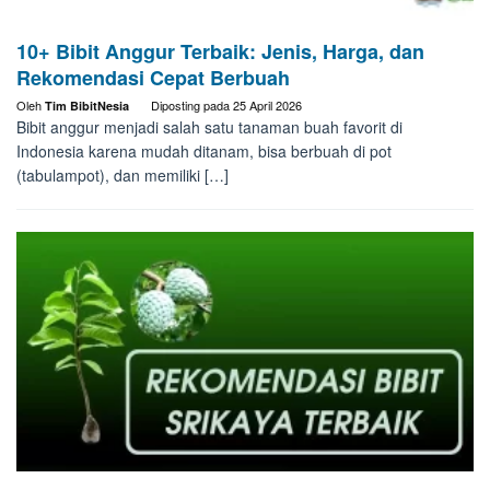
10+ Bibit Anggur Terbaik: Jenis, Harga, dan
Rekomendasi Cepat Berbuah
Oleh
Diposting pada
25 April 2026
Tim BibitNesia
Bibit anggur menjadi salah satu tanaman buah favorit di
Indonesia karena mudah ditanam, bisa berbuah di pot
(tabulampot), dan memiliki […]