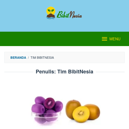
Loncat
ke
konten
MENU
/
TIM BIBITNESIA
BERANDA
Penulis:
Tim BibitNesia