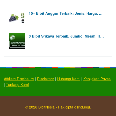
10+ Bibit Anggur Terbaik: Jenis, Harga, …
3 Bibit Srikaya Terbaik: Jumbo, Merah, H…
Affiliate Disclosure
|
Disclaimer
|
Hubungi Kami
|
Kebijakan Privasi
|
Tentang Kami
© 2026 BibitNesia - Hak cipta dilindungi.