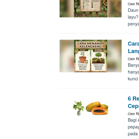
Oleh
T
Daun 
layu?
penya
Car
Lan
Oleh
T
Bany
hanya
kunci
6 R
Cep
Oleh
T
Bagi 
pepay
pada 