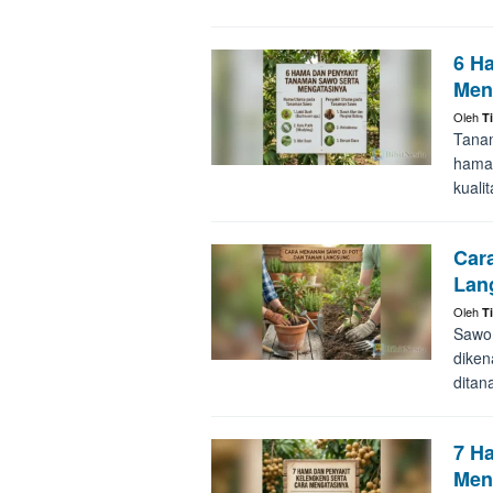
6 H
Men
Oleh
T
Tanam
hama 
kuali
Car
Lan
Oleh
T
Sawo 
diken
ditan
7 H
Men