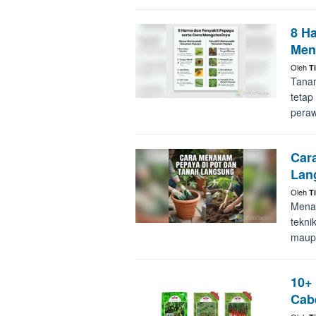
8 H
Men
Oleh
T
Tanam
tetap
peraw
Car
Lan
Oleh
T
Menan
tekni
maup
10+
Cab