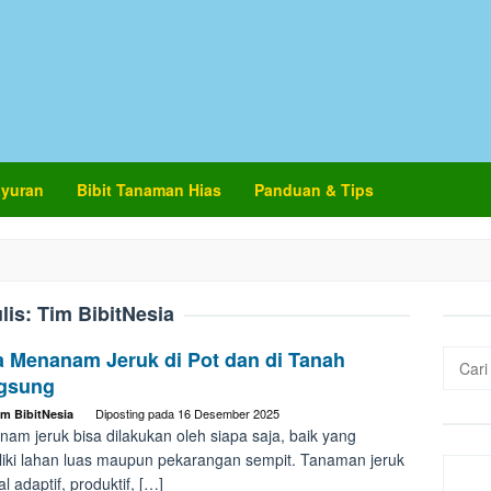
ayuran
Bibit Tanaman Hias
Panduan & Tips
lis:
Tim BibitNesia
a Menanam Jeruk di Pot dan di Tanah
Cari
untuk:
gsung
Diposting pada
16 Desember 2025
im BibitNesia
am jeruk bisa dilakukan oleh siapa saja, baik yang
iki lahan luas maupun pekarangan sempit. Tanaman jeruk
l adaptif, produktif, […]