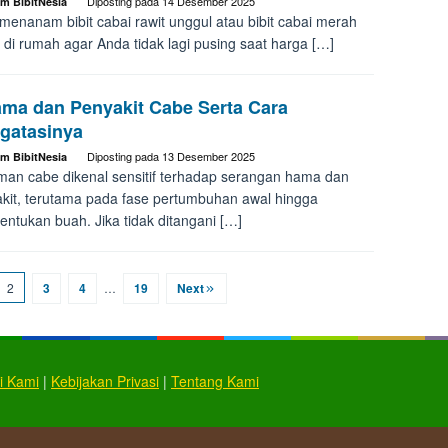
Diposting pada
14 Desember 2025
im BibitNesia
 menanam bibit cabai rawit unggul atau bibit cabai merah
 di rumah agar Anda tidak lagi pusing saat harga […]
ama dan Penyakit Cabe Serta Cara
gatasinya
Diposting pada
13 Desember 2025
im BibitNesia
an cabe dikenal sensitif terhadap serangan hama dan
kit, terutama pada fase pertumbuhan awal hingga
ntukan buah. Jika tidak ditangani […]
2
3
4
…
19
Next
i Kami
|
Kebijakan Privasi
|
Tentang Kami