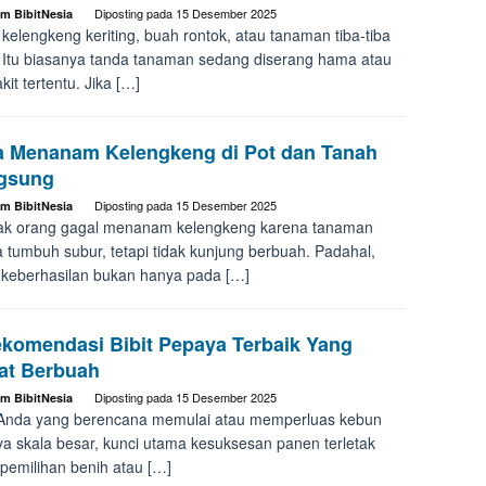
Diposting pada
15 Desember 2025
im BibitNesia
kelengkeng keriting, buah rontok, atau tanaman tiba-tiba
 Itu biasanya tanda tanaman sedang diserang hama atau
kit tertentu. Jika […]
a Menanam Kelengkeng di Pot dan Tanah
gsung
Diposting pada
15 Desember 2025
im BibitNesia
ak orang gagal menanam kelengkeng karena tanaman
 tumbuh subur, tetapi tidak kunjung berbuah. Padahal,
 keberhasilan bukan hanya pada […]
ekomendasi Bibit Pepaya Terbaik Yang
at Berbuah
Diposting pada
15 Desember 2025
im BibitNesia
Anda yang berencana memulai atau memperluas kebun
a skala besar, kunci utama kesuksesan panen terletak
pemilihan benih atau […]