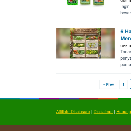
Oleh
T
Ingin
besar
6 H
Men
Oleh
T
Tanam
penya
pembe
Prev
1
Affiliate Disclosure
|
Disclaimer
|
Hubung