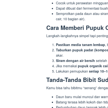
Cocok untuk perawatan mingguan s
Dapat dibuat dari fermentasi buah
Semprotkan pada daun atau sira
cair, 10 bagian air).
Cara Memberi Pupuk O
Langkah-langkahnya simpel tapi penting
Pastikan media tanam lembap
,
Taburkan pupuk padat (kompo
akar.
Siram dengan air bersih
setelah
Jika memakai
pupuk organik cai
Lakukan pemupukan
setiap 10–1
Tanda-Tanda Bibit S
Kamu bisa tahu bibitmu “senang” dengan
Daun baru mulai muncul dan warn
Batang terasa lebih kokoh dan tid
Pertumbuhan daun tampak lebih 