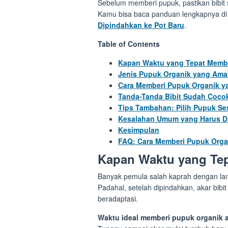
Sebelum memberi pupuk, pastikan bibit
Kamu bisa baca panduan lengkapnya di 
Dipindahkan ke Pot Baru
.
Table of Contents
Kapan Waktu yang Tepat Memb
Jenis Pupuk Organik yang Aman
Cara Memberi Pupuk Organik y
Tanda-Tanda Bibit Sudah Coco
Tips Tambahan: Pilih Pupuk S
Kesalahan Umum yang Harus Di
Kesimpulan
FAQ: Cara Memberi Pupuk Organ
Kapan Waktu yang Te
Banyak pemula salah kaprah dengan la
Padahal, setelah dipindahkan, akar bibi
beradaptasi.
Waktu ideal memberi pupuk organik ad