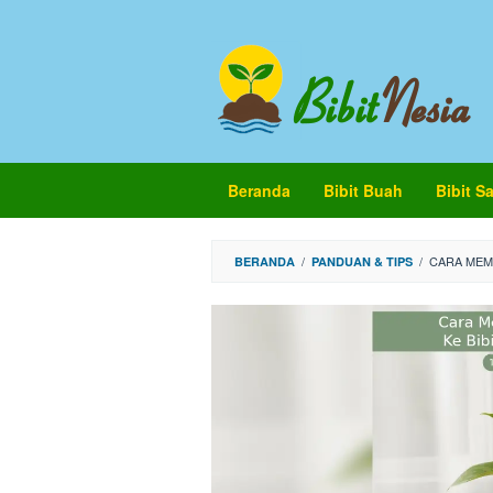
Loncat
ke
konten
Beranda
Bibit Buah
Bibit S
/
/
CARA MEM
BERANDA
PANDUAN & TIPS