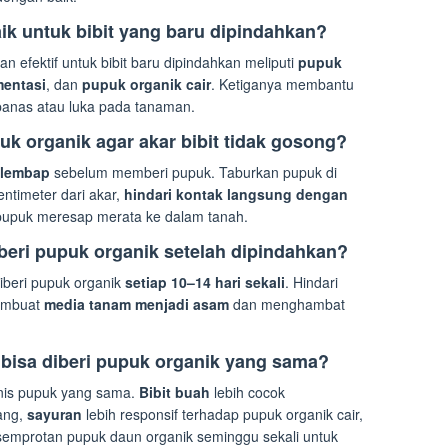
aik untuk bibit yang baru dipindahkan?
n efektif untuk bibit baru dipindahkan meliputi
pupuk
entasi
, dan
pupuk organik cair
. Ketiganya membantu
anas atau luka pada tanaman.
 organik agar akar bibit tidak gosong?
 lembap
sebelum memberi pupuk. Taburkan pupuk di
ntimeter dari akar,
hindari kontak langsung dengan
r pupuk meresap merata ke dalam tanah.
iberi pupuk organik setelah dipindahkan?
diberi pupuk organik
setiap 10–14 hari sekali
. Hindari
membuat
media tanam menjadi asam
dan menghambat
bisa diberi pupuk organik yang sama?
nis pupuk yang sama.
Bibit buah
lebih cocok
ang,
sayuran
lebih responsif terhadap pupuk organik cair,
semprotan pupuk daun organik seminggu sekali untuk