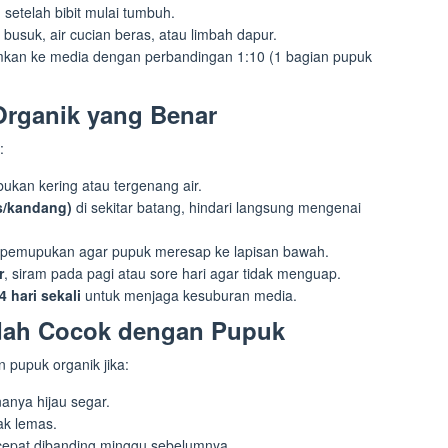
etelah bibit mulai tumbuh.
 busuk, air cucian beras, atau limbah dapur.
mkan ke media dengan perbandingan 1:10 (1 bagian pupuk
rganik yang Benar
:
 bukan kering atau tergenang air.
s/kandang)
di sekitar batang, hindari langsung mengenai
 pemupukan agar pupuk meresap ke lapisan bawah.
r
, siram pada pagi atau sore hari agar tidak menguap.
4 hari sekali
untuk menjaga kesuburan media.
udah Cocok dengan Pupuk
 pupuk organik jika:
anya hijau segar.
ak lemas.
cepat dibanding minggu sebelumnya.