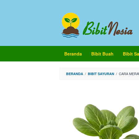
Loncat
ke
konten
Beranda
Bibit Buah
Bibit S
/
/
CARA MERA
BERANDA
BIBIT SAYURAN