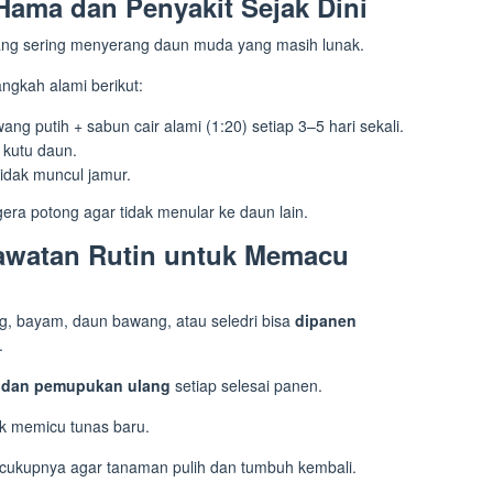
Hama dan Penyakit Sejak Dini
alang sering menyerang daun muda yang masih lunak.
ngkah alami berikut:
g putih + sabun cair alami (1:20) setiap 3–5 hari sekali.
 kutu daun.
tidak muncul jamur.
era potong agar tidak menular ke daun lain.
awatan Rutin untuk Memacu
g, bayam, daun bawang, atau seledri bisa
dipanen
.
 dan pemupukan ulang
setiap selesai panen.
uk memicu tunas baru.
 secukupnya agar tanaman pulih dan tumbuh kembali.