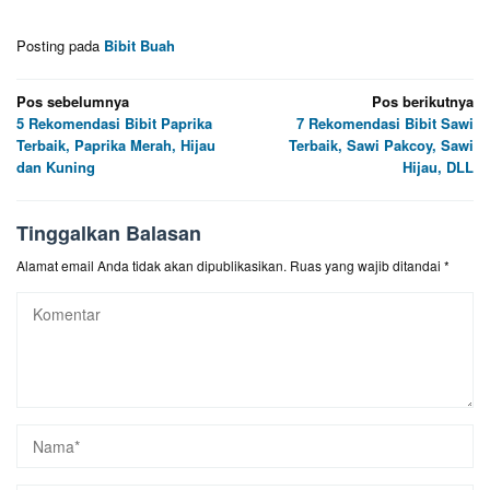
Posting pada
Bibit Buah
Navigasi
Pos sebelumnya
Pos berikutnya
5 Rekomendasi Bibit Paprika
7 Rekomendasi Bibit Sawi
pos
Terbaik, Paprika Merah, Hijau
Terbaik, Sawi Pakcoy, Sawi
dan Kuning
Hijau, DLL
Tinggalkan Balasan
Alamat email Anda tidak akan dipublikasikan.
Ruas yang wajib ditandai
*